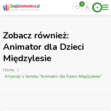
Skip
0
Home
to
Oferty
content
Miasta
0
Zobacz również:
Pakiety
Animator dla Dzieci
Kurs
Animatora
Międzylesie
Artykuły
Home
/
Artykuły z tematu “Animator dla Dzieci Międzylesie”