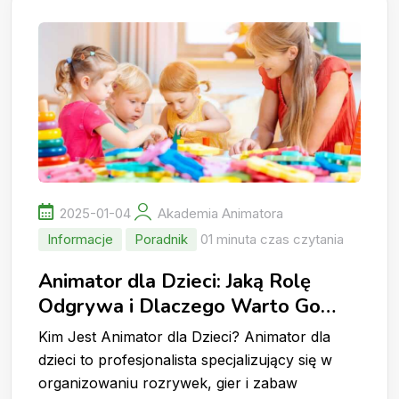
2025-01-04
Akademia Animatora
Informacje
Poradnik
01 minuta czas czytania
Animator dla Dzieci: Jaką Rolę
Odgrywa i Dlaczego Warto Go
Wynająć?
Kim Jest Animator dla Dzieci? Animator dla
dzieci to profesjonalista specjalizujący się w
organizowaniu rozrywek, gier i zabaw