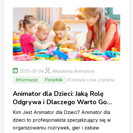
2025-01-04
Akademia Animatora
Informacje
Poradnik
01 minuta czas czytania
Animator dla Dzieci: Jaką Rolę
Odgrywa i Dlaczego Warto Go
Wynająć?
Kim Jest Animator dla Dzieci? Animator dla
dzieci to profesjonalista specjalizujący się w
organizowaniu rozrywek, gier i zabaw