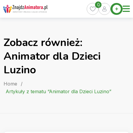
Skip
0
Home
to
Oferty
content
Miasta
0
Zobacz również:
Pakiety
Animator dla Dzieci
Kurs
Animatora
Luzino
Artykuły
Home
/
Artykuły z tematu “Animator dla Dzieci Luzino”