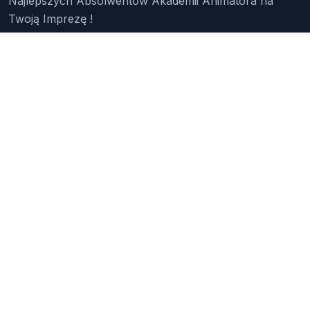
Najlepszych Absolwentów Akademii Animatora na
Twoją Imprezę !
Znajdź Animatora
O Nas
Pakiety
Faq
Reklama
Kontakt