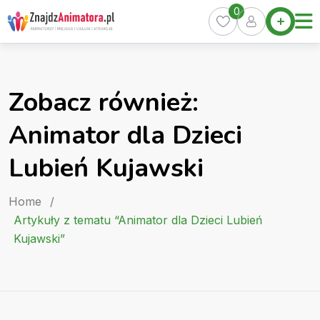
Skip
0
Home
to
Oferty
content
Miasta
0
Zobacz również:
Pakiety
Animator dla Dzieci
Kurs
Animatora
Lubień Kujawski
Artykuły
Home
/
Artykuły z tematu “Animator dla Dzieci Lubień
Kujawski”