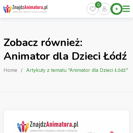
Skip
0
Home
to
Oferty
content
Miasta
0
Zobacz również:
Pakiety
Animator dla Dzieci Łódź
Kurs
Animatora
Home
/
Artykuły z tematu “Animator dla Dzieci Łódź”
Artykuły