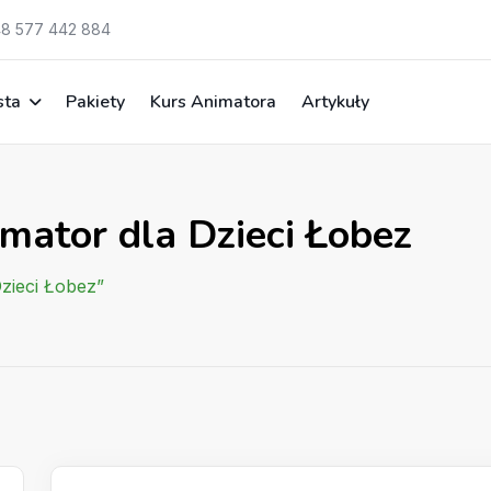
8 577 442 884
sta
Pakiety
Kurs Animatora
Artykuły
mator dla Dzieci Łobez
Dzieci Łobez”