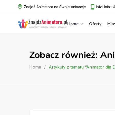
Skip
Znajdź Animatora na Swoje Animacje
InfoLinia:
+4
to
content
Home
Oferty
Mia
Zobacz również: Ani
Home
/
Artykuły z tematu “Animator dla 