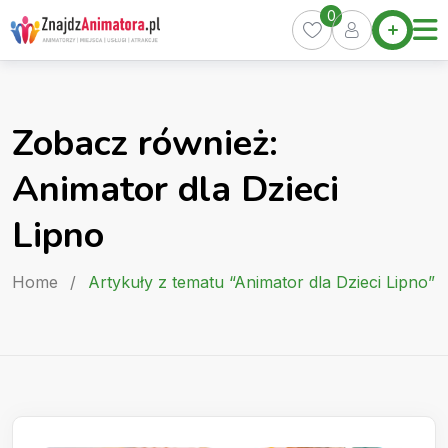
Skip
0
Home
to
Oferty
content
Miasta
0
Zobacz również:
Pakiety
Animator dla Dzieci
Kurs
Animatora
Lipno
Artykuły
Home
/
Artykuły z tematu “Animator dla Dzieci Lipno”