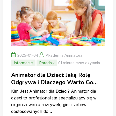
2025-01-04
Akademia Animatora
Informacje
Poradnik
01 minuta czas czytania
Animator dla Dzieci: Jaką Rolę
Odgrywa i Dlaczego Warto Go
Wynająć?
Kim Jest Animator dla Dzieci? Animator dla
dzieci to profesjonalista specjalizujący się w
organizowaniu rozrywek, gier i zabaw
dostosowanych do…