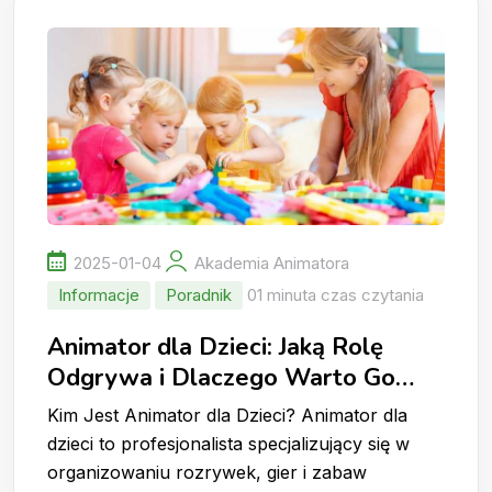
2025-01-04
Akademia Animatora
Informacje
Poradnik
01 minuta czas czytania
Animator dla Dzieci: Jaką Rolę
Odgrywa i Dlaczego Warto Go
Wynająć?
Kim Jest Animator dla Dzieci? Animator dla
dzieci to profesjonalista specjalizujący się w
organizowaniu rozrywek, gier i zabaw