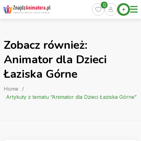
Skip
0
Home
to
Oferty
content
Miasta
0
Zobacz również:
Pakiety
Animator dla Dzieci
Kurs
Animatora
Łaziska Górne
Artykuły
Home
/
Artykuły z tematu “Animator dla Dzieci Łaziska Górne”