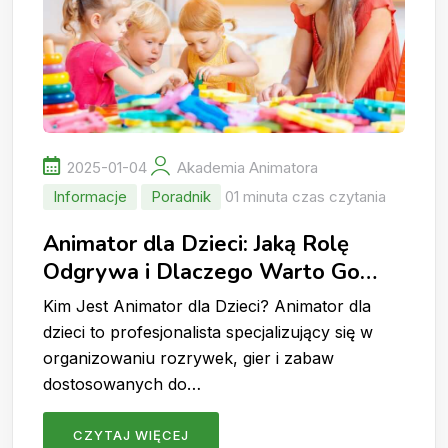
2025-01-04
Akademia Animatora
Informacje
Poradnik
01 minuta czas czytania
Animator dla Dzieci: Jaką Rolę
Odgrywa i Dlaczego Warto Go
Wynająć?
Kim Jest Animator dla Dzieci? Animator dla
dzieci to profesjonalista specjalizujący się w
organizowaniu rozrywek, gier i zabaw
dostosowanych do…
CZYTAJ WIĘCEJ