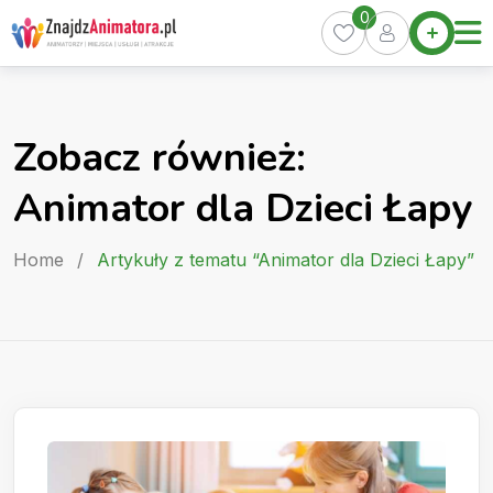
Skip
0
Home
to
Oferty
content
Miasta
0
Zobacz również:
Pakiety
Animator dla Dzieci Łapy
Kurs
Animatora
Home
/
Artykuły z tematu “Animator dla Dzieci Łapy”
Artykuły