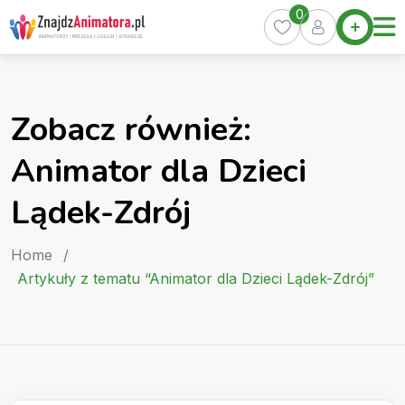
Skip
0
Home
to
Oferty
content
Miasta
0
Zobacz również:
Pakiety
Animator dla Dzieci
Kurs
Animatora
Lądek-Zdrój
Artykuły
Home
/
Artykuły z tematu “Animator dla Dzieci Lądek-Zdrój”