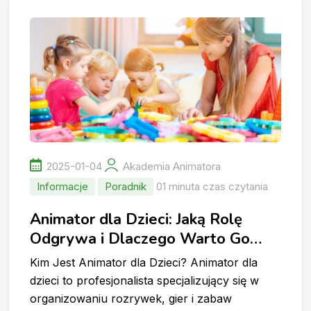
2025-01-04
Akademia Animatora
Informacje
Poradnik
01 minuta czas czytania
Animator dla Dzieci: Jaką Rolę
Odgrywa i Dlaczego Warto Go
Wynająć?
Kim Jest Animator dla Dzieci? Animator dla
dzieci to profesjonalista specjalizujący się w
organizowaniu rozrywek, gier i zabaw