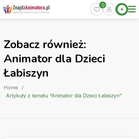
Skip
0
Home
to
Oferty
content
Miasta
0
Zobacz również:
Pakiety
Animator dla Dzieci
Kurs
Animatora
Łabiszyn
Artykuły
Home
/
Artykuły z tematu “Animator dla Dzieci Łabiszyn”