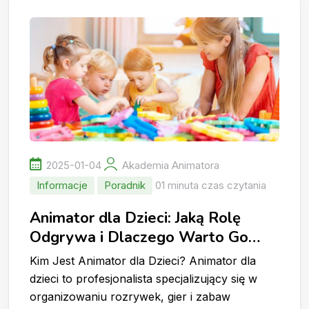
2025-01-04
Akademia Animatora
Informacje
Poradnik
01 minuta czas czytania
Animator dla Dzieci: Jaką Rolę
Odgrywa i Dlaczego Warto Go
Wynająć?
Kim Jest Animator dla Dzieci? Animator dla
dzieci to profesjonalista specjalizujący się w
organizowaniu rozrywek, gier i zabaw