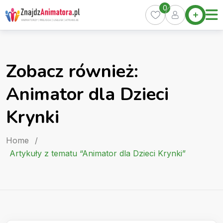
Skip
0
Home
to
Oferty
content
Miasta
0
Zobacz również:
Pakiety
Animator dla Dzieci
Kurs
Animatora
Krynki
Artykuły
Home
/
Artykuły z tematu “Animator dla Dzieci Krynki”