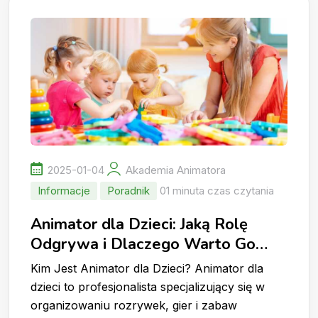
2025-01-04
Akademia Animatora
Informacje
Poradnik
01 minuta czas czytania
Animator dla Dzieci: Jaką Rolę
Odgrywa i Dlaczego Warto Go
Wynająć?
Kim Jest Animator dla Dzieci? Animator dla
dzieci to profesjonalista specjalizujący się w
organizowaniu rozrywek, gier i zabaw