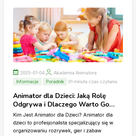
2025-01-04
Akademia Animatora
Informacje
Poradnik
01 minuta czas czytania
Animator dla Dzieci: Jaką Rolę
Odgrywa i Dlaczego Warto Go
Wynająć?
Kim Jest Animator dla Dzieci? Animator dla
dzieci to profesjonalista specjalizujący się w
organizowaniu rozrywek, gier i zabaw