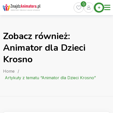
Skip
0
Home
to
Oferty
content
Miasta
0
Zobacz również:
Pakiety
Animator dla Dzieci
Kurs
Animatora
Krosno
Artykuły
Home
/
Artykuły z tematu “Animator dla Dzieci Krosno”