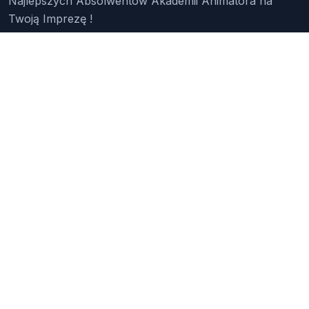
Najlepszych Absolwentów Akademii Animatora na
Twoją Imprezę !
Znajdź Animatora
O Nas
Pakiety
Faq
Reklama
Kontakt