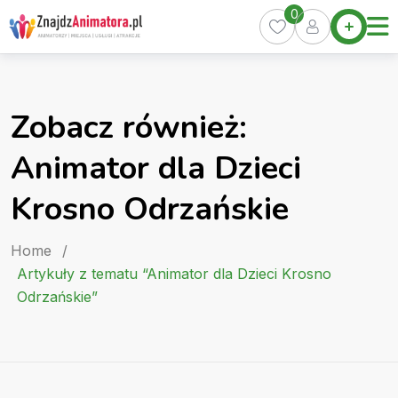
Skip
0
Home
to
Oferty
content
Miasta
0
Zobacz również:
Pakiety
Animator dla Dzieci
Kurs
Animatora
Krosno Odrzańskie
Artykuły
Home
/
Artykuły z tematu “Animator dla Dzieci Krosno
Odrzańskie”