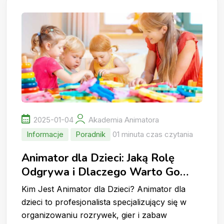
2025-01-04
Akademia Animatora
Informacje
Poradnik
01 minuta czas czytania
Animator dla Dzieci: Jaką Rolę
Odgrywa i Dlaczego Warto Go
Wynająć?
Kim Jest Animator dla Dzieci? Animator dla
dzieci to profesjonalista specjalizujący się w
organizowaniu rozrywek, gier i zabaw