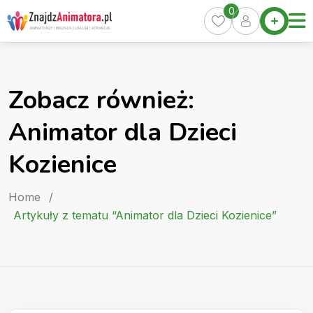
Skip
0
Home
to
Oferty
content
Miasta
0
Zobacz również:
Pakiety
Animator dla Dzieci
Kurs
Animatora
Kozienice
Artykuły
Home
/
Artykuły z tematu “Animator dla Dzieci Kozienice”