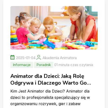
2025-01-04
Akademia Animatora
Informacje
Poradnik
01 minuta czas czytania
Animator dla Dzieci: Jaką Rolę
Odgrywa i Dlaczego Warto Go
Wynająć?
Kim Jest Animator dla Dzieci? Animator dla
dzieci to profesjonalista specjalizujący się w
organizowaniu rozrywek, gier i zabaw