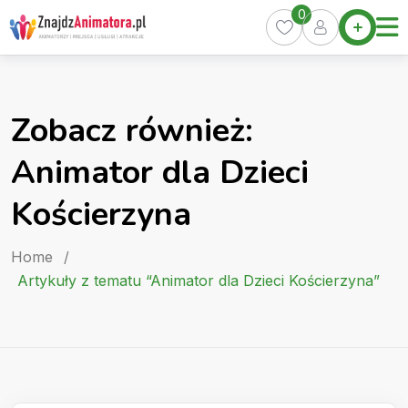
Skip
0
Home
to
Oferty
content
Miasta
0
Zobacz również:
Pakiety
Animator dla Dzieci
Kurs
Animatora
Kościerzyna
Artykuły
Home
/
Artykuły z tematu “Animator dla Dzieci Kościerzyna”