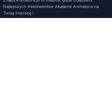
Najlepszych Absolwentów Akademii Animatora na
Twoją Imprezę !
Znajdź Animatora
O Nas
Pakiety
Faq
Reklama
Kontakt