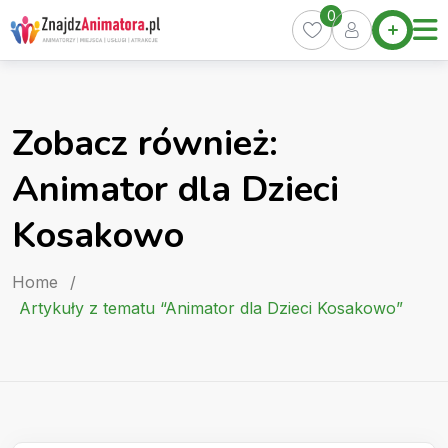
Skip
0
Home
to
Oferty
content
Miasta
0
Zobacz również:
Pakiety
Animator dla Dzieci
Kurs
Animatora
Kosakowo
Artykuły
Home
/
Artykuły z tematu “Animator dla Dzieci Kosakowo”