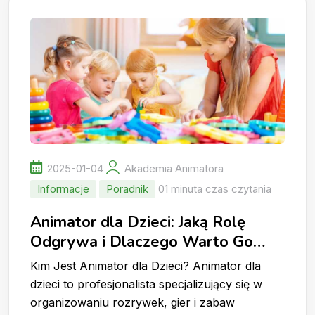
2025-01-04
Akademia Animatora
Informacje
Poradnik
01 minuta czas czytania
Animator dla Dzieci: Jaką Rolę
Odgrywa i Dlaczego Warto Go
Wynająć?
Kim Jest Animator dla Dzieci? Animator dla
dzieci to profesjonalista specjalizujący się w
organizowaniu rozrywek, gier i zabaw