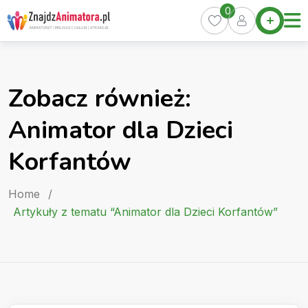
Skip
0
Home
to
Oferty
content
Miasta
0
Zobacz również:
Pakiety
Animator dla Dzieci
Kurs
Animatora
Korfantów
Artykuły
Home
/
Artykuły z tematu “Animator dla Dzieci Korfantów”