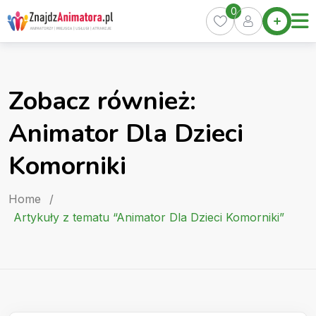
Skip
0
Home
to
Oferty
content
Miasta
0
Zobacz również:
Pakiety
Animator Dla Dzieci
Kurs
Animatora
Komorniki
Artykuły
Home
/
Artykuły z tematu “Animator Dla Dzieci Komorniki”