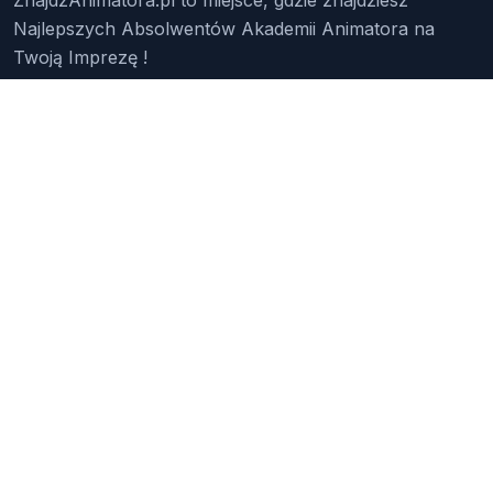
Najlepszych Absolwentów Akademii Animatora na
Twoją Imprezę !
Znajdź Animatora
O Nas
Pakiety
Faq
Reklama
Kontakt