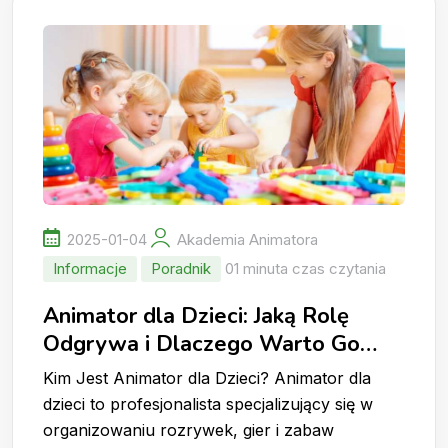
2025-01-04
Akademia Animatora
Informacje
Poradnik
01 minuta czas czytania
Animator dla Dzieci: Jaką Rolę
Odgrywa i Dlaczego Warto Go
Wynająć?
Kim Jest Animator dla Dzieci? Animator dla
dzieci to profesjonalista specjalizujący się w
organizowaniu rozrywek, gier i zabaw