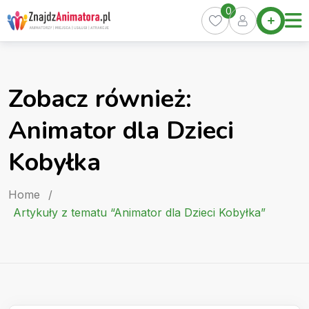
Skip
0
Home
to
Oferty
content
Miasta
0
Zobacz również:
Pakiety
Animator dla Dzieci
Kurs
Animatora
Kobyłka
Artykuły
Home
/
Artykuły z tematu “Animator dla Dzieci Kobyłka”