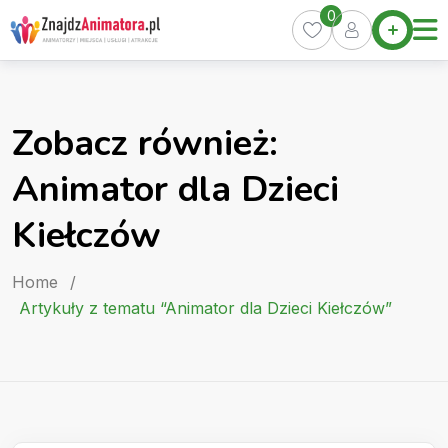
Skip
0
Home
to
Oferty
content
Miasta
0
Zobacz również:
Pakiety
Animator dla Dzieci
Kurs
Animatora
Kiełczów
Artykuły
Home
/
Artykuły z tematu “Animator dla Dzieci Kiełczów”