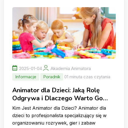
2025-01-04
Akademia Animatora
Informacje
Poradnik
01 minuta czas czytania
Animator dla Dzieci: Jaką Rolę
Odgrywa i Dlaczego Warto Go
Wynająć?
Kim Jest Animator dla Dzieci? Animator dla
dzieci to profesjonalista specjalizujący się w
organizowaniu rozrywek, gier i zabaw