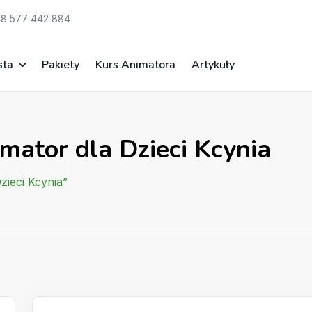
8 577 442 884
sta
Pakiety
Kurs Animatora
Artykuły
mator dla Dzieci Kcynia
zieci Kcynia”