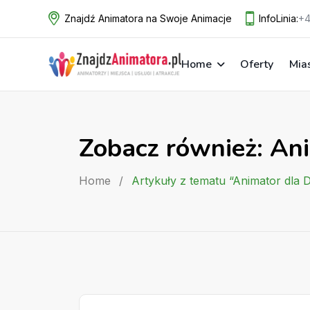
Skip
Znajdź Animatora na Swoje Animacje
InfoLinia:
+4
to
content
Home
Oferty
Mia
Zobacz również: Ani
Home
/
Artykuły z tematu “Animator dla D