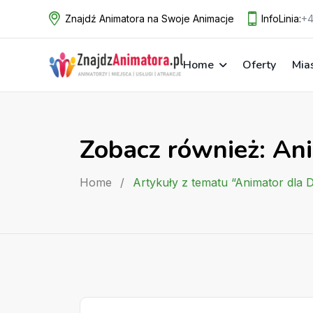
Skip
Znajdź Animatora na Swoje Animacje
InfoLinia:
+4
to
content
Home
Oferty
Mia
Zobacz również: Ani
Home
/
Artykuły z tematu “Animator dla D