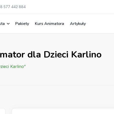
8 577 442 884
sta
Pakiety
Kurs Animatora
Artykuły
mator dla Dzieci Karlino
zieci Karlino”