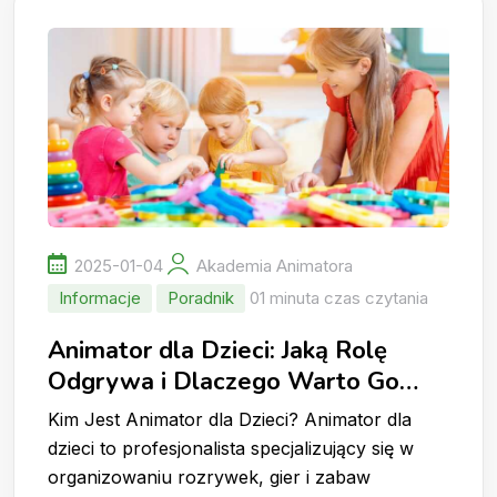
2025-01-04
Akademia Animatora
Informacje
Poradnik
01 minuta czas czytania
Animator dla Dzieci: Jaką Rolę
Odgrywa i Dlaczego Warto Go
Wynająć?
Kim Jest Animator dla Dzieci? Animator dla
dzieci to profesjonalista specjalizujący się w
organizowaniu rozrywek, gier i zabaw