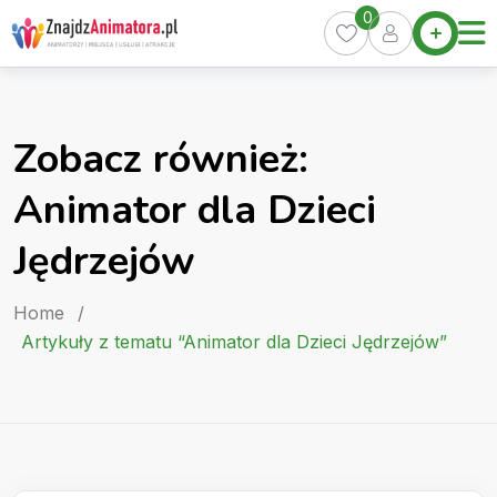
Skip
0
Home
to
Oferty
content
Miasta
0
Zobacz również:
Pakiety
Animator dla Dzieci
Kurs
Animatora
Jędrzejów
Artykuły
Home
/
Artykuły z tematu “Animator dla Dzieci Jędrzejów”