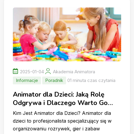
2025-01-04
Akademia Animatora
Informacje
Poradnik
01 minuta czas czytania
Animator dla Dzieci: Jaką Rolę
Odgrywa i Dlaczego Warto Go
Wynająć?
Kim Jest Animator dla Dzieci? Animator dla
dzieci to profesjonalista specjalizujący się w
organizowaniu rozrywek, gier i zabaw