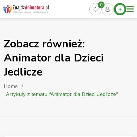
Skip
0
Home
to
Oferty
content
Miasta
0
Zobacz również:
Pakiety
Animator dla Dzieci
Kurs
Animatora
Jedlicze
Artykuły
Home
/
Artykuły z tematu “Animator dla Dzieci Jedlicze”