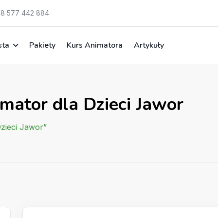
8 577 442 884
sta
Pakiety
Kurs Animatora
Artykuły
mator dla Dzieci Jawor
Dzieci Jawor”