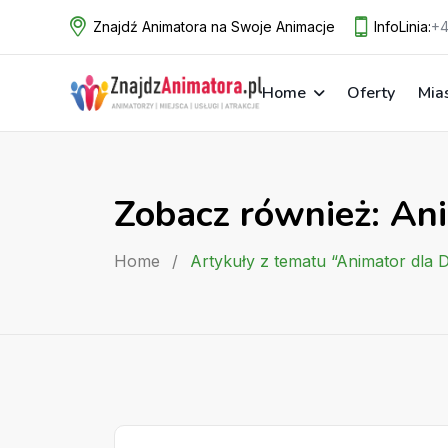
Skip
Znajdź Animatora na Swoje Animacje
InfoLinia:
+4
to
content
Home
Oferty
Mia
Zobacz również: Ani
Home
/
Artykuły z tematu “Animator dla 