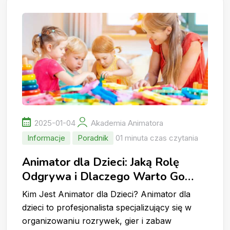
2025-01-04
Akademia Animatora
Informacje
Poradnik
01 minuta czas czytania
Animator dla Dzieci: Jaką Rolę
Odgrywa i Dlaczego Warto Go
Wynająć?
Kim Jest Animator dla Dzieci? Animator dla
dzieci to profesjonalista specjalizujący się w
organizowaniu rozrywek, gier i zabaw