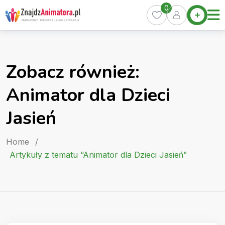
Skip
0
Home
to
Oferty
content
Miasta
0
Zobacz również:
Pakiety
Animator dla Dzieci
Kurs
Animatora
Jasień
Artykuły
Home
/
Artykuły z tematu “Animator dla Dzieci Jasień”