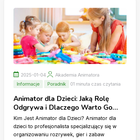
2025-01-04
Akademia Animatora
Informacje
Poradnik
01 minuta czas czytania
Animator dla Dzieci: Jaką Rolę
Odgrywa i Dlaczego Warto Go
Wynająć?
Kim Jest Animator dla Dzieci? Animator dla
dzieci to profesjonalista specjalizujący się w
organizowaniu rozrywek, gier i zabaw