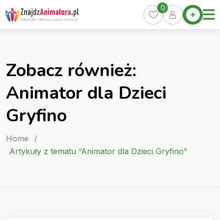
Skip
0
Home
to
Oferty
content
Miasta
0
Zobacz również:
Pakiety
Animator dla Dzieci
Kurs
Animatora
Gryfino
Artykuły
Home
/
Artykuły z tematu “Animator dla Dzieci Gryfino”