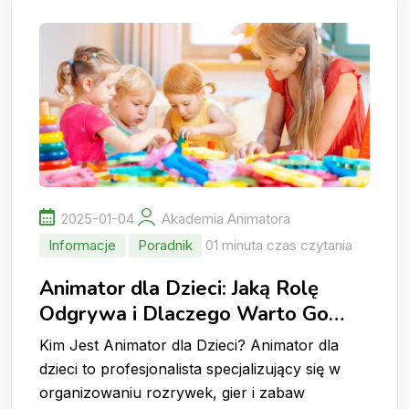
2025-01-04
Akademia Animatora
Informacje
Poradnik
01 minuta czas czytania
Animator dla Dzieci: Jaką Rolę
Odgrywa i Dlaczego Warto Go
Wynająć?
Kim Jest Animator dla Dzieci? Animator dla
dzieci to profesjonalista specjalizujący się w
organizowaniu rozrywek, gier i zabaw