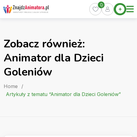
Skip
0
Home
to
Oferty
content
Miasta
0
Zobacz również:
Pakiety
Animator dla Dzieci
Kurs
Animatora
Goleniów
Artykuły
Home
/
Artykuły z tematu “Animator dla Dzieci Goleniów”