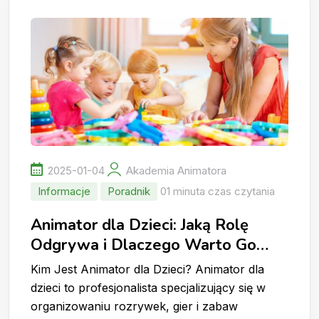
2025-01-04
Akademia Animatora
Informacje
Poradnik
01 minuta czas czytania
Animator dla Dzieci: Jaką Rolę
Odgrywa i Dlaczego Warto Go
Wynająć?
Kim Jest Animator dla Dzieci? Animator dla
dzieci to profesjonalista specjalizujący się w
organizowaniu rozrywek, gier i zabaw