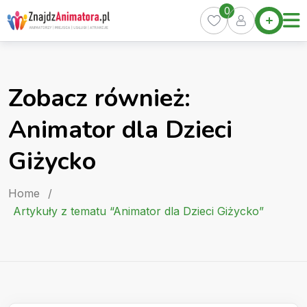
Skip
0
Home
to
Oferty
content
Miasta
0
Zobacz również:
Pakiety
Animator dla Dzieci
Kurs
Animatora
Giżycko
Artykuły
Home
/
Artykuły z tematu “Animator dla Dzieci Giżycko”