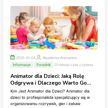
2025-01-04
Akademia Animatora
Informacje
Poradnik
01 minuta czas czytania
Animator dla Dzieci: Jaką Rolę
Odgrywa i Dlaczego Warto Go
Wynająć?
Kim Jest Animator dla Dzieci? Animator dla
dzieci to profesjonalista specjalizujący się w
organizowaniu rozrywek, gier i zabaw