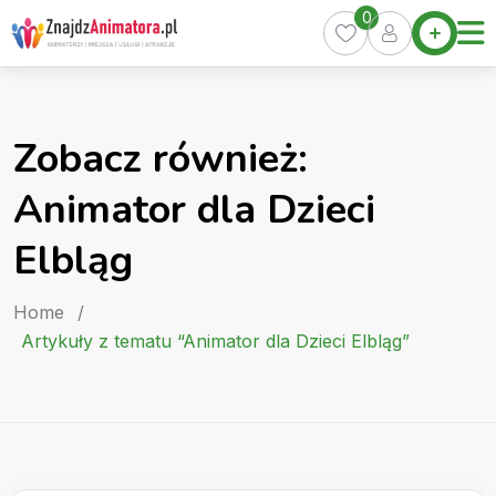
Skip
0
Home
to
Oferty
content
Miasta
0
Zobacz również:
Pakiety
Animator dla Dzieci
Kurs
Animatora
Elbląg
Artykuły
Home
/
Artykuły z tematu “Animator dla Dzieci Elbląg”