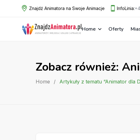
Skip
Znajdź Animatora na Swoje Animacje
InfoLinia:
+4
to
content
Home
Oferty
Mia
Zobacz również: An
Home
/
Artykuły z tematu “Animator dla 