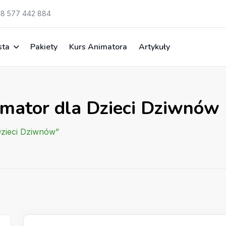
8 577 442 884
sta
Pakiety
Kurs Animatora
Artykuły
imator dla Dzieci Dziwnów
Dzieci Dziwnów”