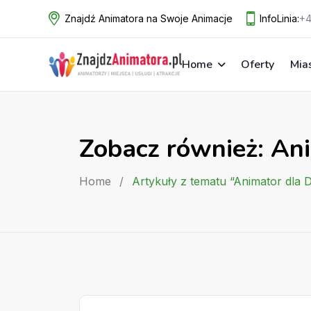
Skip
Znajdź Animatora na Swoje Animacje
InfoLinia:
+4
to
content
Home
Oferty
Mia
Zobacz również: Ani
Home
/
Artykuły z tematu “Animator dla 