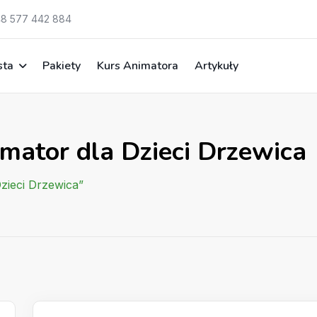
8 577 442 884
sta
Pakiety
Kurs Animatora
Artykuły
mator dla Dzieci Drzewica
Dzieci Drzewica”