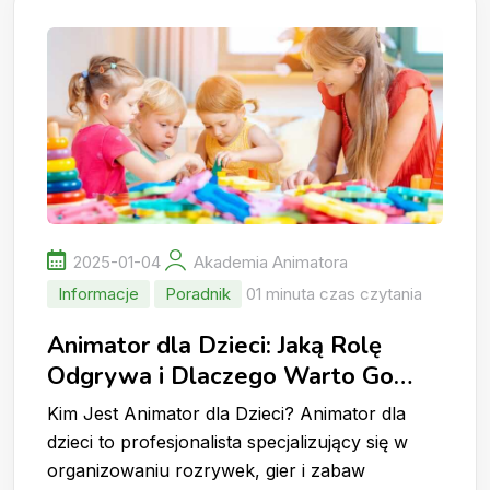
2025-01-04
Akademia Animatora
Informacje
Poradnik
01 minuta czas czytania
Animator dla Dzieci: Jaką Rolę
Odgrywa i Dlaczego Warto Go
Wynająć?
Kim Jest Animator dla Dzieci? Animator dla
dzieci to profesjonalista specjalizujący się w
organizowaniu rozrywek, gier i zabaw