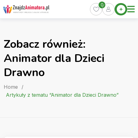
Skip
0
Home
to
Oferty
content
Miasta
0
Zobacz również:
Pakiety
Animator dla Dzieci
Kurs
Animatora
Drawno
Artykuły
Home
/
Artykuły z tematu “Animator dla Dzieci Drawno”