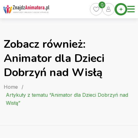
Skip
0
Home
to
Oferty
content
Miasta
0
Zobacz również:
Pakiety
Animator dla Dzieci
Kurs
Animatora
Dobrzyń nad Wisłą
Artykuły
Home
/
Artykuły z tematu “Animator dla Dzieci Dobrzyń nad
Wisłą”