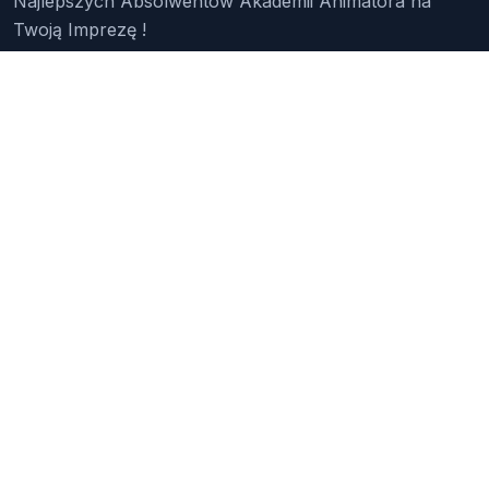
Najlepszych Absolwentów Akademii Animatora na
Twoją Imprezę !
Znajdź Animatora
O Nas
Pakiety
Faq
Reklama
Kontakt