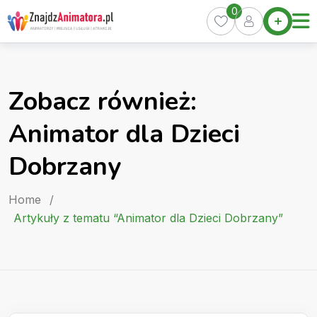
Skip
0
Home
to
Oferty
content
Miasta
0
Zobacz również:
Pakiety
Animator dla Dzieci
Kurs
Animatora
Dobrzany
Artykuły
Home
/
Artykuły z tematu “Animator dla Dzieci Dobrzany”