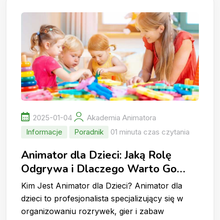
2025-01-04
Akademia Animatora
Informacje
Poradnik
01 minuta czas czytania
Animator dla Dzieci: Jaką Rolę
Odgrywa i Dlaczego Warto Go
Wynająć?
Kim Jest Animator dla Dzieci? Animator dla
dzieci to profesjonalista specjalizujący się w
organizowaniu rozrywek, gier i zabaw