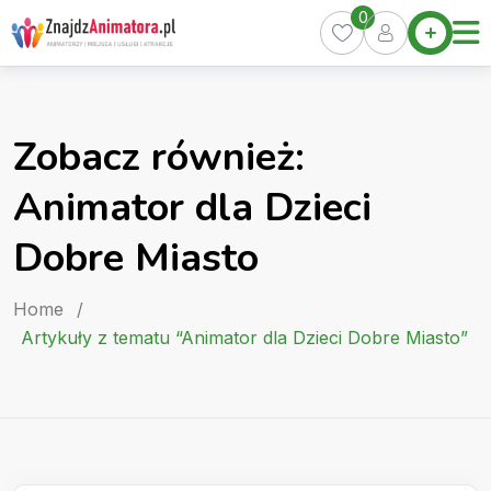
Skip
0
Home
to
Oferty
content
Miasta
0
Zobacz również:
Pakiety
Animator dla Dzieci
Kurs
Animatora
Dobre Miasto
Artykuły
Home
/
Artykuły z tematu “Animator dla Dzieci Dobre Miasto”