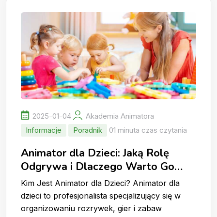
2025-01-04
Akademia Animatora
Informacje
Poradnik
01 minuta czas czytania
Animator dla Dzieci: Jaką Rolę
Odgrywa i Dlaczego Warto Go
Wynająć?
Kim Jest Animator dla Dzieci? Animator dla
dzieci to profesjonalista specjalizujący się w
organizowaniu rozrywek, gier i zabaw