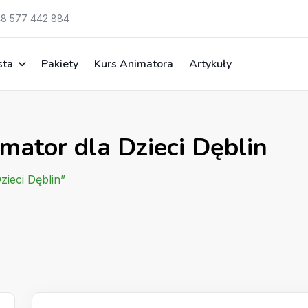
8 577 442 884
sta
Pakiety
Kurs Animatora
Artykuły
mator dla Dzieci Dęblin
zieci Dęblin”