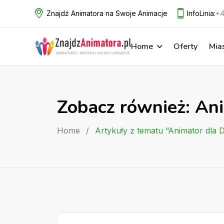
Skip
Znajdź Animatora na Swoje Animacje
InfoLinia:
+4
to
content
Home
Oferty
Mia
Zobacz również: Ani
Home
/
Artykuły z tematu “Animator dla D