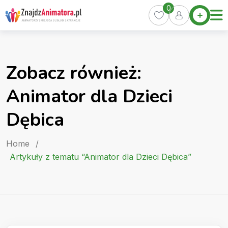
Skip
0
Home
to
Oferty
content
Miasta
0
Zobacz również:
Pakiety
Animator dla Dzieci
Kurs
Animatora
Dębica
Artykuły
Home
/
Artykuły z tematu “Animator dla Dzieci Dębica”