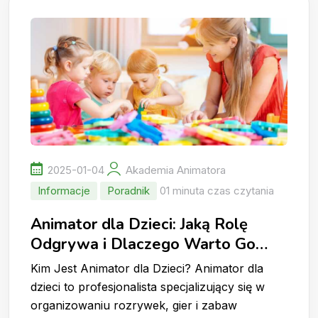
2025-01-04
Akademia Animatora
Informacje
Poradnik
01 minuta czas czytania
Animator dla Dzieci: Jaką Rolę
Odgrywa i Dlaczego Warto Go
Wynająć?
Kim Jest Animator dla Dzieci? Animator dla
dzieci to profesjonalista specjalizujący się w
organizowaniu rozrywek, gier i zabaw