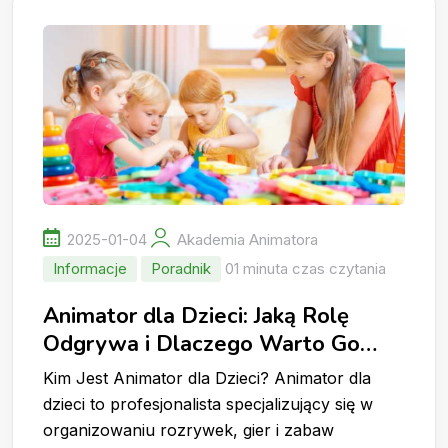
2025-01-04
Akademia Animatora
Informacje
Poradnik
01 minuta czas czytania
Animator dla Dzieci: Jaką Rolę
Odgrywa i Dlaczego Warto Go
Wynająć?
Kim Jest Animator dla Dzieci? Animator dla
dzieci to profesjonalista specjalizujący się w
organizowaniu rozrywek, gier i zabaw