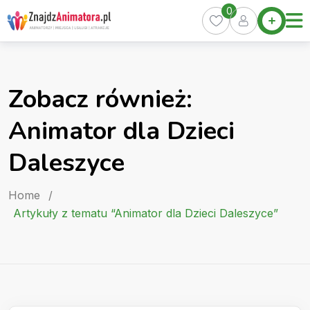
Skip
0
Home
to
Oferty
content
Miasta
0
Zobacz również:
Pakiety
Animator dla Dzieci
Kurs
Animatora
Daleszyce
Artykuły
Home
/
Artykuły z tematu “Animator dla Dzieci Daleszyce”