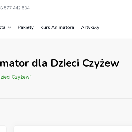
8 577 442 884
sta
Pakiety
Kurs Animatora
Artykuły
imator dla Dzieci Czyżew
Dzieci Czyżew”