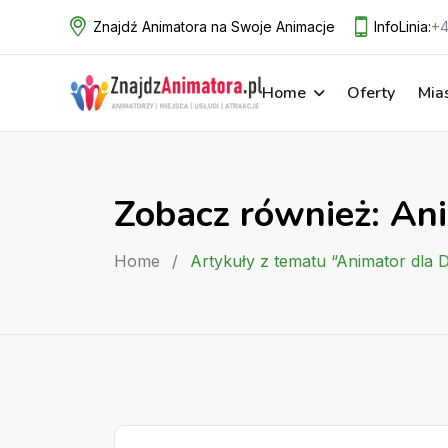
Skip
Znajdź Animatora na Swoje Animacje
InfoLinia:
+4
to
content
Home
Oferty
Mia
Zobacz również: An
Home
/
Artykuły z tematu “Animator dla 