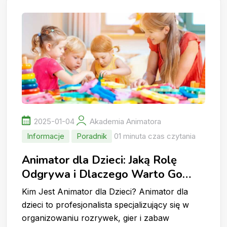
2025-01-04
Akademia Animatora
Informacje
Poradnik
01 minuta czas czytania
Animator dla Dzieci: Jaką Rolę
Odgrywa i Dlaczego Warto Go
Wynająć?
Kim Jest Animator dla Dzieci? Animator dla
dzieci to profesjonalista specjalizujący się w
organizowaniu rozrywek, gier i zabaw