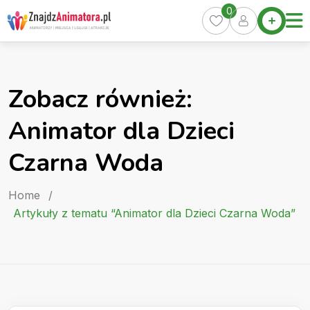
Skip
0
Home
to
Oferty
content
Miasta
0
Zobacz również:
Pakiety
Animator dla Dzieci
Kurs
Animatora
Czarna Woda
Artykuły
Home
/
Artykuły z tematu “Animator dla Dzieci Czarna Woda”