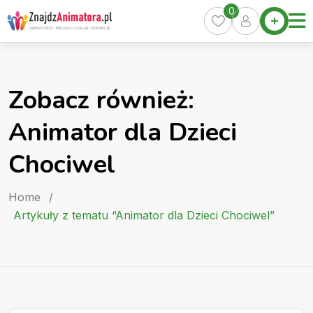
Skip
0
Home
to
Oferty
content
Miasta
0
Zobacz również:
Pakiety
Animator dla Dzieci
Kurs
Animatora
Chociwel
Artykuły
Home
/
Artykuły z tematu “Animator dla Dzieci Chociwel”