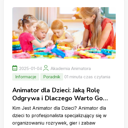
2025-01-04
Akademia Animatora
Informacje
Poradnik
01 minuta czas czytania
Animator dla Dzieci: Jaką Rolę
Odgrywa i Dlaczego Warto Go
Wynająć?
Kim Jest Animator dla Dzieci? Animator dla
dzieci to profesjonalista specjalizujący się w
organizowaniu rozrywek, gier i zabaw