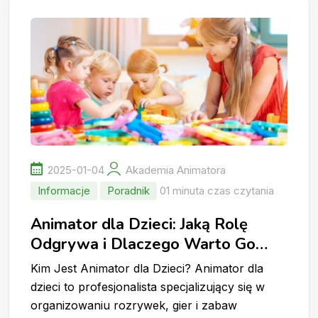
2025-01-04
Akademia Animatora
Informacje
Poradnik
01 minuta czas czytania
Animator dla Dzieci: Jaką Rolę
Odgrywa i Dlaczego Warto Go
Wynająć?
Kim Jest Animator dla Dzieci? Animator dla
dzieci to profesjonalista specjalizujący się w
organizowaniu rozrywek, gier i zabaw