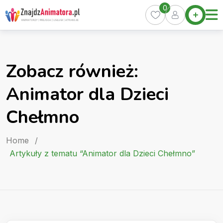
Skip
0
Home
to
Oferty
content
Miasta
0
Zobacz również:
Pakiety
Animator dla Dzieci
Kurs
Animatora
Chełmno
Artykuły
Home
/
Artykuły z tematu “Animator dla Dzieci Chełmno”