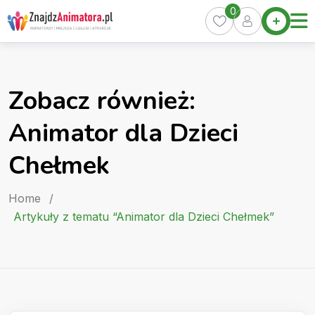
Skip
0
Home
to
Oferty
content
Miasta
0
Zobacz również:
Pakiety
Animator dla Dzieci
Kurs
Animatora
Chełmek
Artykuły
Home
/
Artykuły z tematu “Animator dla Dzieci Chełmek”