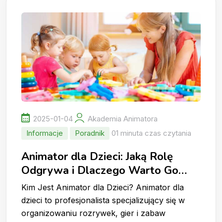
2025-01-04
Akademia Animatora
Informacje
Poradnik
01 minuta czas czytania
Animator dla Dzieci: Jaką Rolę
Odgrywa i Dlaczego Warto Go
Wynająć?
Kim Jest Animator dla Dzieci? Animator dla
dzieci to profesjonalista specjalizujący się w
organizowaniu rozrywek, gier i zabaw