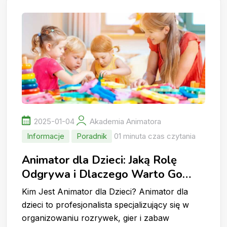
2025-01-04
Akademia Animatora
Informacje
Poradnik
01 minuta czas czytania
Animator dla Dzieci: Jaką Rolę
Odgrywa i Dlaczego Warto Go
Wynająć?
Kim Jest Animator dla Dzieci? Animator dla
dzieci to profesjonalista specjalizujący się w
organizowaniu rozrywek, gier i zabaw