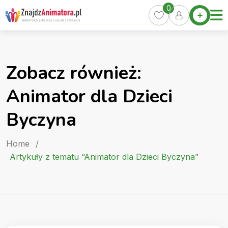
Skip
0
Home
to
Oferty
content
Miasta
0
Zobacz również:
Pakiety
Animator dla Dzieci
Kurs
Animatora
Byczyna
Artykuły
Home
/
Artykuły z tematu “Animator dla Dzieci Byczyna”