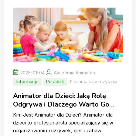
2025-01-04
Akademia Animatora
Informacje
Poradnik
01 minuta czas czytania
Animator dla Dzieci: Jaką Rolę
Odgrywa i Dlaczego Warto Go
Wynająć?
Kim Jest Animator dla Dzieci? Animator dla
dzieci to profesjonalista specjalizujący się w
organizowaniu rozrywek, gier i zabaw