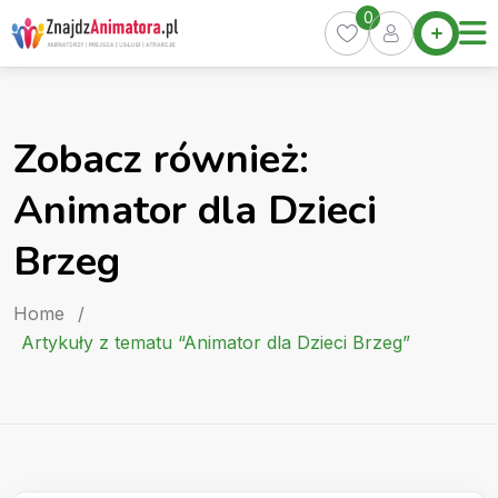
Skip
0
Home
to
Oferty
content
Miasta
0
Zobacz również:
Pakiety
Animator dla Dzieci
Kurs
Animatora
Brzeg
Artykuły
Home
/
Artykuły z tematu “Animator dla Dzieci Brzeg”