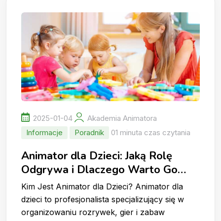
2025-01-04
Akademia Animatora
Informacje
Poradnik
01 minuta czas czytania
Animator dla Dzieci: Jaką Rolę
Odgrywa i Dlaczego Warto Go
Wynająć?
Kim Jest Animator dla Dzieci? Animator dla
dzieci to profesjonalista specjalizujący się w
organizowaniu rozrywek, gier i zabaw