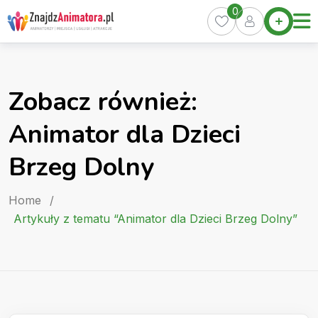
Skip
0
Home
to
Oferty
content
Miasta
0
Zobacz również:
Pakiety
Animator dla Dzieci
Kurs
Animatora
Brzeg Dolny
Artykuły
Home
/
Artykuły z tematu “Animator dla Dzieci Brzeg Dolny”