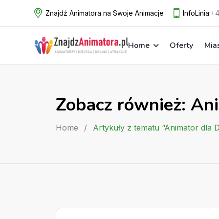
Skip
Znajdź Animatora na Swoje Animacje
InfoLinia:
+4
to
content
Home
Oferty
Mia
Zobacz również: Ani
Home
/
Artykuły z tematu “Animator dla D