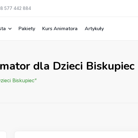
8 577 442 884
sta
Pakiety
Kurs Animatora
Artykuły
mator dla Dzieci Biskupiec
zieci Biskupiec”