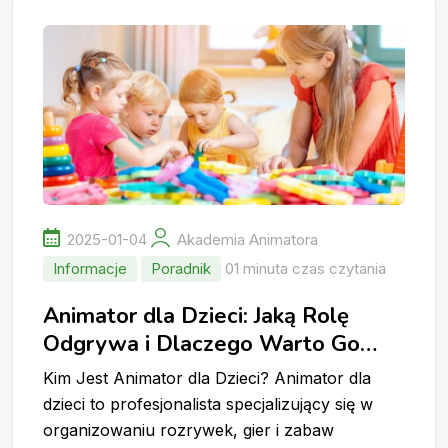
2025-01-04
Akademia Animatora
Informacje
Poradnik
01 minuta czas czytania
Animator dla Dzieci: Jaką Rolę
Odgrywa i Dlaczego Warto Go
Wynająć?
Kim Jest Animator dla Dzieci? Animator dla
dzieci to profesjonalista specjalizujący się w
organizowaniu rozrywek, gier i zabaw