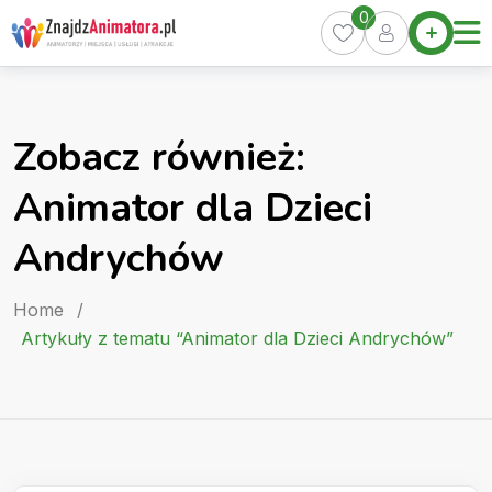
Skip
0
Home
to
Oferty
content
Miasta
0
Zobacz również:
Pakiety
Animator dla Dzieci
Kurs
Animatora
Andrychów
Artykuły
Home
/
Artykuły z tematu “Animator dla Dzieci Andrychów”