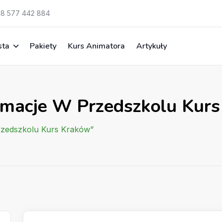
8 577 442 884
sta
Pakiety
Kurs Animatora
Artykuły
imacje W Przedszkolu Kur
rzedszkolu Kurs Kraków”