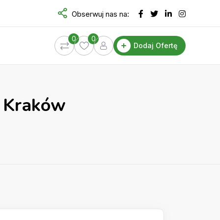
Obserwuj nas na:
0
0
Dodaj Ofertę
s Kraków