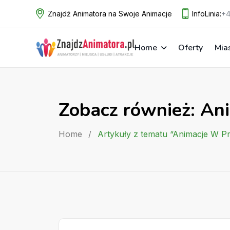
Skip
Znajdź Animatora na Swoje Animacje
InfoLinia:
+4
to
content
Home
Oferty
Mia
Zobacz również: An
Home
/
Artykuły z tematu “Animacje W P