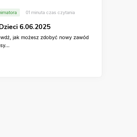
nimatora
01 minuta czas czytania
Dzieci 6.06.2025
rawdź, jak możesz zdobyć nowy zawód
isy…